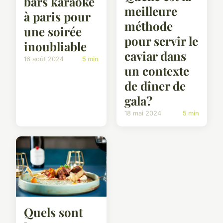
bars karaoké
meilleure
à paris pour
méthode
une soirée
pour servir le
inoubliable
caviar dans
16 août 2024
5 min
un contexte
de dîner de
gala?
18 mai 2024
5 min
Quels sont