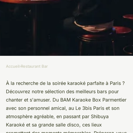
Accueil
›
Restaurant Bar
RESTAURANT BAR
Les meilleurs bars karaoké à
À la recherche de la soirée karaoké parfaite à Paris ?
Découvrez notre sélection des meilleurs bars pour
paris pour une soirée
chanter et s'amuser. Du BAM Karaoke Box Parmentier
inoubliable
avec son personnel amical, au Le 3bis Paris et son
atmosphère agréable, en passant par Shibuya
Élise
•
16 août 2024
•
5 min de lecture
Karaoké et sa grande salle disco, ces lieux