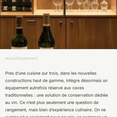
Accueil
›
Equipement
EQUIPEMENT
Les meilleures caves à vin
Près d’une cuisine sur trois, dans les nouvelles
constructions haut de gamme, intègre désormais un
encastrables pour un
équipement autrefois réservé aux caves
rangement chic
traditionnelles : une solution de conservation dédiée
au vin. Ce n’est plus seulement une question de
Jean-Guillaume
•
19/05/2026 09:15
•
10 min de lecture
rangement, mais bien d’expérience culinaire. On ne