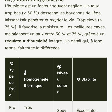
L’humidité est un facteur souvent négligé. Un taux
trop bas (< 50 %) dessèche les bouchons de liège,
laissant l’air pénétrer et oxyder le vin. Trop élevé (>
75 %), il favorise la moisissure. Les meilleures caves
maintiennent un taux entre 50 % et 75 %, grâce à un
régulateur d’humidité
intégré. Un détail qui, à long
terme, fait toute la différence.
🫧
🔇
Ty
🌡️
Nivea
pe
Homogénéité
u
🔄 Stabilité
de
thermique
sonor
froi
e
d
Fro
Très
Souv
Excellente,